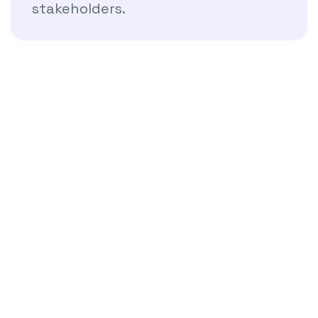
stakeholders.
DPO Consulting
Saiba Mais Sobre Nós