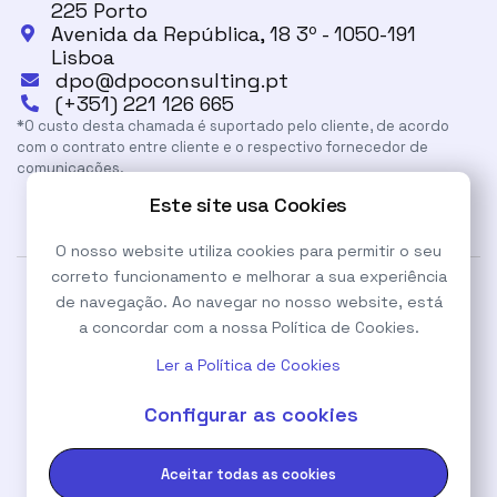
225 Porto
Avenida da República, 18 3º - 1050-191

Lisboa
dpo@dpoconsulting.pt

(+351) 221 126 665

*O custo desta chamada é suportado pelo cliente, de acordo
com o contrato entre cliente e o respectivo fornecedor de
comunicações.
Este site usa Cookies
O nosso website utiliza cookies para permitir o seu
correto funcionamento e melhorar a sua experiência
de navegação. Ao navegar no nosso website, está
© DPO Consulting. Todos os Direitos Reservados
a concordar com a nossa Política de Cookies.
Termos de
|
Política de
|
Política de
Ler a Política de Cookies
utilização
Privacidade
Cookies
Configurar as cookies



Aceitar todas as cookies