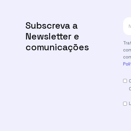
Subscreva a
Newsletter e
Tra
comunicaçōes
com
com
Pol