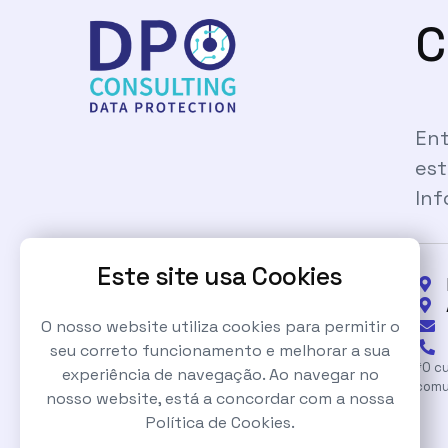
C
Ent
est
Inf
Este site usa Cookies


O nosso website utiliza cookies para permitir o


seu correto funcionamento e melhorar a sua
*O cu
experiência de navegação. Ao navegar no
Sobre Nós
Notícias
comu
nosso website, está a concordar com a nossa
Política de Cookies.