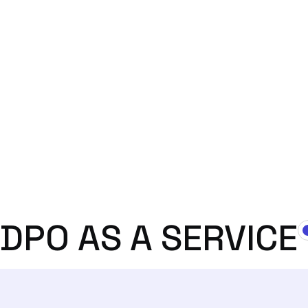
Realização de Avaliações de Impacto sobr
Proteção de Dados sempre que o tratamen
dados pessoais através de sistemas de IA 
suscetível de implicar um risco elevado par
direitos e liberdades dos titulares.
DPO AS A SERVICE