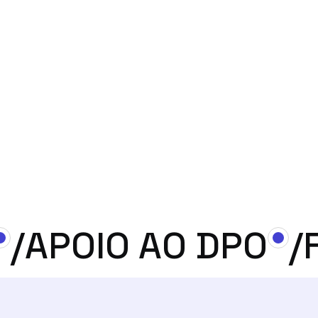
monitorização contínua do desempenho dos
e a
sistemas de IA e da evolução dos riscos
to de
associados. Revisão periódica das medidas de
seja
mitigação. Promoção de uma articulação
a os
estruturada entre as equipas técnicas, jurídicas
operacionais, assegurando uma abordagem
integrada à gestão de riscos.
/
APOIO AO DPO
/