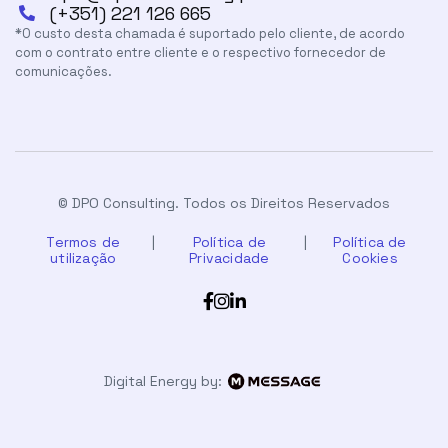
(+351) 221 126 665

*O custo desta chamada é suportado pelo cliente, de acordo
com o contrato entre cliente e o respectivo fornecedor de
comunicações.
Este site usa Cookies
O nosso website utiliza cookies para permitir o seu
correto funcionamento e melhorar a sua experiência
de navegação. Ao navegar no nosso website, está
© DPO Consulting. Todos os Direitos Reservados
a concordar com a nossa Política de Cookies.
Termos de
|
Política de
|
Política de
Ler a Política de Cookies
utilização
Privacidade
Cookies
Configurar as cookies



Aceitar todas as cookies
Digital Energy by:
Rejeitar cookies