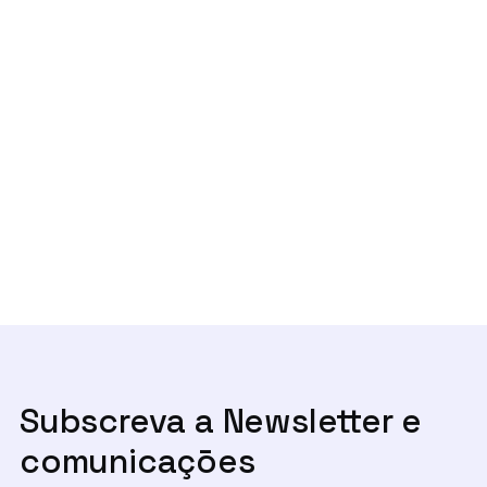
Previous post

Na IA, «ética e transparência não são
um gesto cosmético»
Next post
Um ano depois, onde estão os canais

de denúncia?
Subscreva a Newsletter e
comunicaçōes