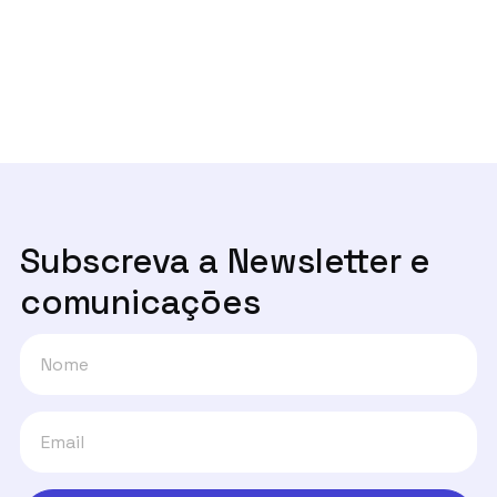
Next post
Um ano depois, onde estão os canais

de denúncia?
Subscreva a Newsletter e
comunicaçōes