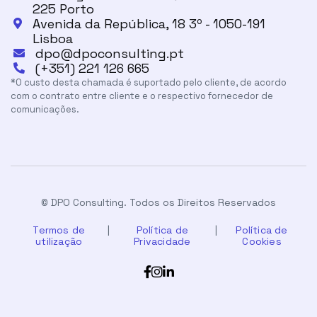
225 Porto
Avenida da República, 18 3º - 1050-191

Lisboa
dpo@dpoconsulting.pt

(+351) 221 126 665

*O custo desta chamada é suportado pelo cliente, de acordo
com o contrato entre cliente e o respectivo fornecedor de
comunicações.
© DPO Consulting. Todos os Direitos Reservados
Termos de
|
Política de
|
Política de
utilização
Privacidade
Cookies


