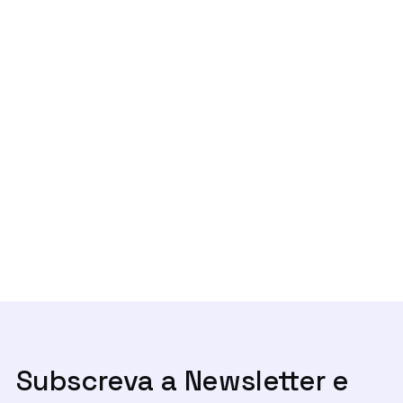
Previous post

Literacia em IA: As empresas estão
preparadas para a Era Digital?
Next post
Elsa Veloso, especialista em

privacidade, com a ANPL
Subscreva a Newsletter e