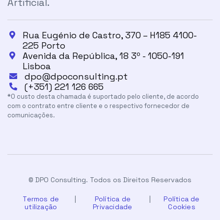
Artificial.
Rua Eugénio de Castro, 370 – H185 4100-

225 Porto
Avenida da República, 18 3º - 1050-191

Lisboa
dpo@dpoconsulting.pt

(+351) 221 126 665

*O custo desta chamada é suportado pelo cliente, de acordo
com o contrato entre cliente e o respectivo fornecedor de
comunicações.
© DPO Consulting. Todos os Direitos Reservados
Termos de
|
Política de
|
Política de
utilização
Privacidade
Cookies