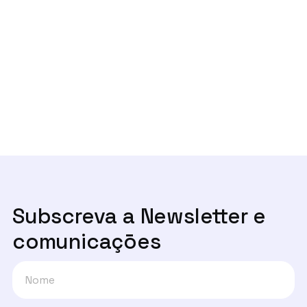
- Entrevista Rádio Observador
Next post
Um ano depois, onde estão os canais

de denúncia?
Subscreva a Newsletter e
comunicaçōes