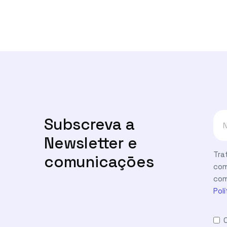
Subscreva a
Newsletter e
Tra
comunicaçōes
com
com
Pol