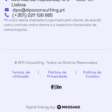
Lisboa
dpo@dpoconsulting.pt

(+351) 221 126 665

*O custo desta chamada é suportado pelo cliente, de acordo
com o contrato entre cliente e o respectivo fornecedor de
comunicações.
© DPO Consulting. Todos os Direitos Reservados
Termos de
|
Política de
|
Política de
utilização
Privacidade
Cookies



Digital Energy by: