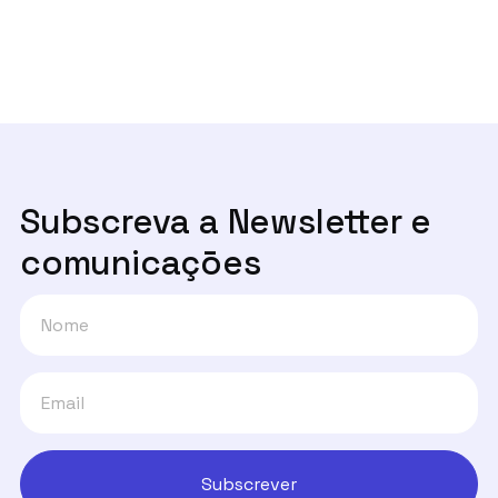
Um ano depois, onde estão os canais

de denúncia?
Subscreva a Newsletter e
comunicaçōes